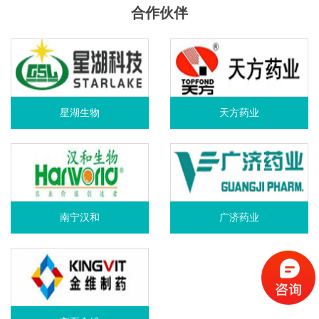
合作伙伴
星湖生物
天方药业
南宁汉和
广济药业